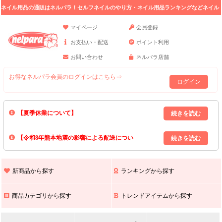
ネイル用品の通販はネルパラ！セルフネイルのやり方・ネイル用品ランキングなどネイル
の情報満載。
マイページ
会員登録
お支払い・配送
ポイント利用
お問い合わせ
ネルパラ店舗
お得なネルパラ会員のログインはこちら⇒
ログイン
【夏季休業について】
8/13(木)～8/16(日)の間｢出荷業務・お問い合わせ業務｣はお休みいたしま
【令和8年熊本地震の影響による配送につい
す｡
上記期間中のご注文・お問い合わせは8/17(月)以降の対応となりますので
て】
現在､ 熊本県へのお荷物の出荷を停止しております｡
予めご了承ください｡
また､ 九州全域でお荷物のお届けに遅延が生じております｡
新商品から探す
ランキングから探す
ご不便をおかけいたしますが､ 何卒ご理解賜りますようお願い申し上げ
ます｡
商品カテゴリから探す
トレンドアイテムから探す