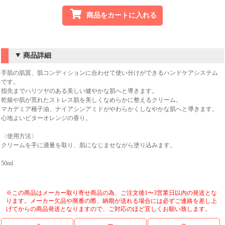
商品をカートに入れる
商品詳細
手肌の肌質、肌コンディションに合わせて使い分けができるハンドケアシステム
です。
指先までハリツヤのある美しい健やかな肌へと導きます。
乾燥や肌が荒れたストレス肌を美しくなめらかに整えるクリーム。
マカデミア種子油、ナイアシンアミドがやわらかくしなやかな肌へと導きます。
心地よいビターオレンジの香り。
〈使用方法〉
クリームを手に適量を取り、肌になじませながら塗り込みます。
50ml
※この商品はメーカー取り寄せ商品の為、ご注文後1〜3営業日以内の発送とな
ります。メーカー欠品や廃番の際、納期が送れる場合には必ずご連絡を差し上
げてからの商品発送となりますので、ご対応のほど宜しくお願い致します。