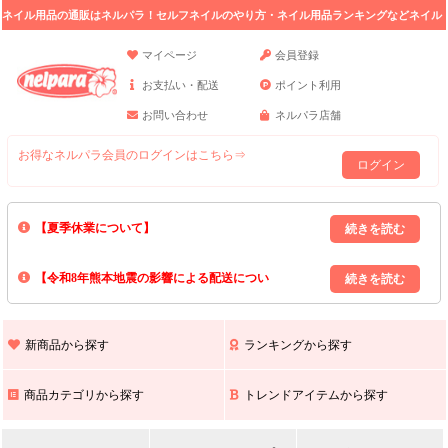
ネイル用品の通販はネルパラ！セルフネイルのやり方・ネイル用品ランキングなどネイル
の情報満載。
マイページ
会員登録
お支払い・配送
ポイント利用
お問い合わせ
ネルパラ店舗
お得なネルパラ会員のログインはこちら⇒
ログイン
【夏季休業について】
8/13(木)～8/16(日)の間｢出荷業務・お問い合わせ業務｣はお休みいたしま
【令和8年熊本地震の影響による配送につい
す｡
上記期間中のご注文・お問い合わせは8/17(月)以降の対応となりますので
て】
現在､ 熊本県へのお荷物の出荷を停止しております｡
予めご了承ください｡
また､ 九州全域でお荷物のお届けに遅延が生じております｡
新商品から探す
ランキングから探す
ご不便をおかけいたしますが､ 何卒ご理解賜りますようお願い申し上げ
ます｡
商品カテゴリから探す
トレンドアイテムから探す