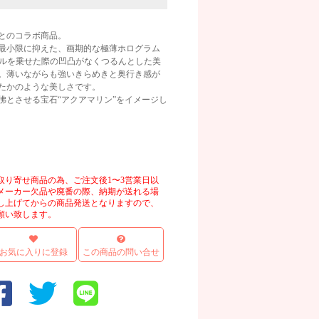
i先生とのコラボ商品。
最小限に抑えた、画期的な極薄ホログラム
ジェルを乗せた際の凹凸がなくつるんとした美
。薄いながらも強いきらめきと奥行き感が
たかのような美しさです。
彿とさせる宝石“アクアマリン”をイメージし
画像
取り寄せ商品の為、ご注文後1〜3営業日以
メーカー欠品や廃番の際、納期が送れる場
し上げてからの商品発送となりますので、
願い致します。
お気に入りに登録
この商品の問い合せ