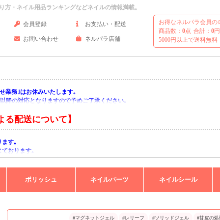
り方・ネイル用品ランキングなどネイルの情報満載。
お得なネルパラ会員の
会員登録
お支払い・配送
商品数：
0
点
合計：
0
円
お問い合わせ
ネルパラ店舗
5000円以上で送料無料
い合わせ業務｣はお休みいたします｡
月)以降の対応となりますので予めご了承ください｡
よる配送について】
ります｡
じております｡
りますようお願い申し上げます｡
ポリッシュ
ネイルパーツ
ネイルシール
#マグネットジェル
#レリーフ
#ソリッドジェル
#甘皮の処