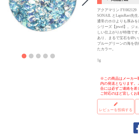
アクアマリン FY002129
SONAIL とLapisRav
通常のホロよりも厚みを
シリーズ【jewel】。
しい仕上がりが特徴です
あり、まるで宝石を砕い
ブルーグリーンの海を彷
商品
たカラー。
1g
※この商品はメーカー
内の発送となります。
合には必ずご連絡を差
ご対応のほど宜しくお
レビューを投稿する