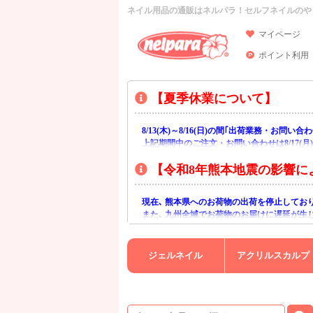
ネイル用品の通販はネルパラ！セルフネイルのや
マイページ
ポイント利用
【夏季休業について】
8/13(木)～8/16(日)の間｢出荷業務・お問
上記期間中のご注文・お問い合わせは8/17(
【令和8年熊本地震の影響に
現在､ 熊本県へのお荷物の出荷を停止してお
また､ 九州全域でお荷物のお届けに遅延が生
ご不便をおかけいたしますが､ 何卒ご理解賜
ジェルネイル
アクリルスカルプ