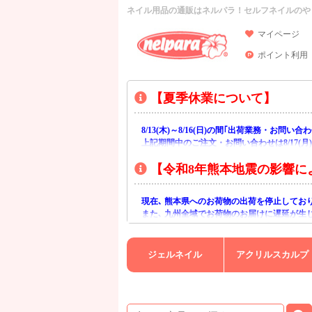
ネイル用品の通販はネルパラ！セルフネイルのや
マイページ
ポイント利用
【夏季休業について】
8/13(木)～8/16(日)の間｢出荷業務・お問
上記期間中のご注文・お問い合わせは8/17(
【令和8年熊本地震の影響に
現在､ 熊本県へのお荷物の出荷を停止してお
また､ 九州全域でお荷物のお届けに遅延が生
ご不便をおかけいたしますが､ 何卒ご理解賜
ジェルネイル
アクリルスカルプ