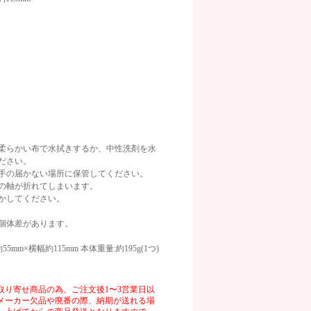
柔らかい布で水拭きするか、中性洗剤を水
ださい。
手の届かない場所に保管してください。
の軸が折れてしまいます。
かしてください。
個体差があります。
5mm×横幅約115mm 本体重量:約195g(1つ)
取り寄せ商品の為、ご注文後1〜3営業日以
メーカー欠品や廃番の際、納期が送れる場