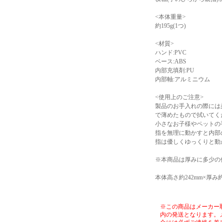
<本体重量>
約195g(1つ)
<材質>
ハンド:PVC
ベース:ABS
内部充填剤:PU
内部軸:アルミニウム
<使用上のご注意>
製品のお手入れの際には
で薄めたもので拭いてく
小さなお子様やペットの
指を無理に動かすと内部
指は優しくゆっくりと動
※本商品は厚みに多少の
本体高さ約242mm×厚み約5
※この商品はメーカー
内の発送となります。