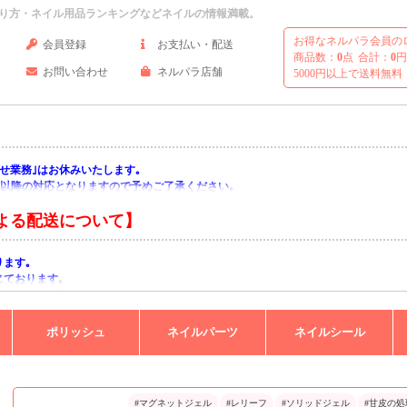
り方・ネイル用品ランキングなどネイルの情報満載。
お得なネルパラ会員の
会員登録
お支払い・配送
商品数：
0
点
合計：
0
円
お問い合わせ
ネルパラ店舗
5000円以上で送料無料
い合わせ業務｣はお休みいたします｡
月)以降の対応となりますので予めご了承ください｡
よる配送について】
ります｡
じております｡
りますようお願い申し上げます｡
ポリッシュ
ネイルパーツ
ネイルシール
#マグネットジェル
#レリーフ
#ソリッドジェル
#甘皮の処