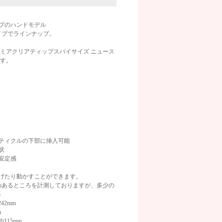
プのハンドモデル
イプでラインナップ。
レミアクリアティップスバイサイズ ニュース
ます。
画像
ティクルの下部に挿入可能
状
安定感
げたり動かすことができます。
さのあるところを計測しておりますが、多少の
)
42mm
m
115mm