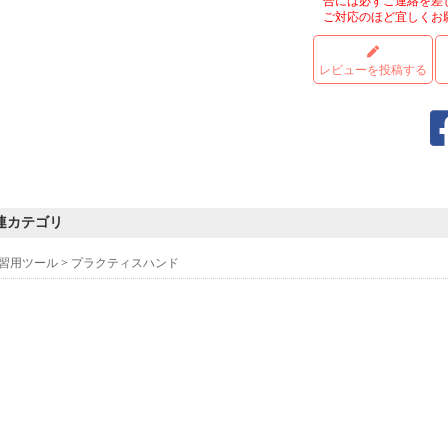
合には必ずご連絡を差
ご対応のほど宜しくお
レビューを投稿する
連カテゴリ
習用ツール
>
プラクティスハンド