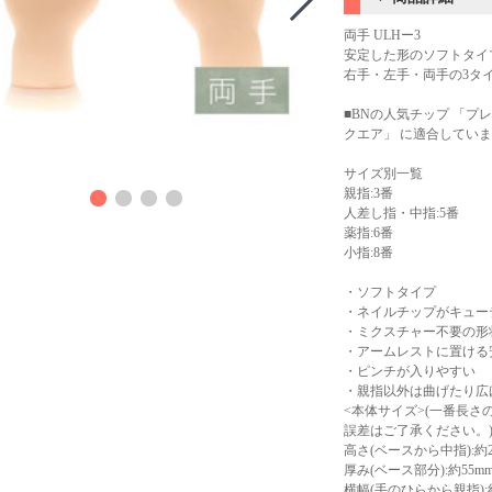
両手 ULHー3
安定した形のソフトタイ
右手・左手・両手の3タ
■BNの人気チップ 「プ
クエア」 に適合してい
商品
サイズ別一覧
親指:3番
人差し指・中指:5番
薬指:6番
小指:8番
・ソフトタイプ
・ネイルチップがキュー
・ミクスチャー不要の形
・アームレストに置ける
・ピンチが入りやすい
・親指以外は曲げたり広
<本体サイズ>(一番長
誤差はご了承ください。
高さ(ベースから中指):約2
厚み(ベース部分):約55m
横幅(手のひらから親指):約