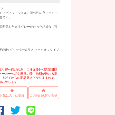
ーツ
くマグネットジェル。操作性の良いさらっ
徴です。
雰囲気を与えるグレーがかった絶妙なブラ
画像
D約30秒 グリッター&ラメ ソークオフタイプ
取り寄せ商品の為、ご注文後1〜3営業日以
メーカー欠品や廃番の際、納期が送れる場
し上げてからの商品発送となりますので、
願い致します。
お気に入りに登録
この商品の問い合せ