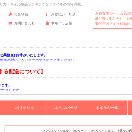
り方・ネイル用品ランキングなどネイルの情報満載。
お得なネルパラ会員の
会員登録
お支払い・配送
商品数：
0
点
合計：
0
円
お問い合わせ
ネルパラ店舗
5000円以上で送料無料
い合わせ業務｣はお休みいたします｡
月)以降の対応となりますので予めご了承ください｡
よる配送について】
ります｡
じております｡
りますようお願い申し上げます｡
ポリッシュ
ネイルパーツ
ネイルシール
#マグネットジェル
#レリーフ
#ソリッドジェル
#甘皮の処