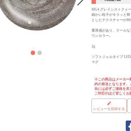
MG4 グレイシストクォ
細かい粒子がキラッと輝
としたテクスチャーが特
重厚感があり、クールな
ウンカラー。
商品
2g
ソフトジェルタイプ LE
マグ
※この商品はメーカー
内の発送となります。
合には必ずご連絡を差
ご対応のほど宜しくお
レビューを投稿する