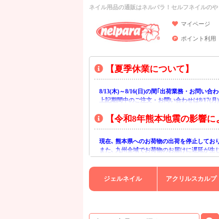
ネイル用品の通販はネルパラ！セルフネイルのや
マイページ
ポイント利用
【夏季休業について】
8/13(木)～8/16(日)の間｢出荷業務・お問
上記期間中のご注文・お問い合わせは8/17(
【令和8年熊本地震の影響に
現在､ 熊本県へのお荷物の出荷を停止してお
また､ 九州全域でお荷物のお届けに遅延が生
ご不便をおかけいたしますが､ 何卒ご理解賜
ジェルネイル
アクリルスカルプ