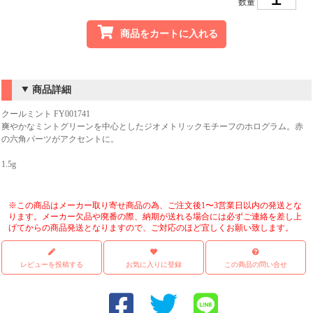
数量
商品をカートに入れる
商品詳細
クールミント FY001741
爽やかなミントグリーンを中心としたジオメトリックモチーフのホログラム。赤
の六角パーツがアクセントに。
1.5g
※この商品はメーカー取り寄せ商品の為、ご注文後1〜3営業日以内の発送とな
ります。メーカー欠品や廃番の際、納期が送れる場合には必ずご連絡を差し上
げてからの商品発送となりますので、ご対応のほど宜しくお願い致します。
レビューを投稿する
お気に入りに登録
この商品の問い合せ