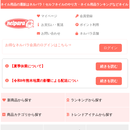
ネイル用品の通販はネルパラ！セルフネイルのやり方・ネイル用品ランキングなどネイル
の情報満載。
マイページ
会員登録
お支払い・配送
ポイント利用
お問い合わせ
ネルパラ店舗
お得なネルパラ会員のログインはこちら⇒
ログイン
【夏季休業について】
8/13(木)～8/16(日)の間｢出荷業務・お問い合わせ業務｣はお休みいたしま
【令和8年熊本地震の影響による配送につい
す｡
上記期間中のご注文・お問い合わせは8/17(月)以降の対応となりますので
て】
現在､ 熊本県へのお荷物の出荷を停止しております｡
予めご了承ください｡
また､ 九州全域でお荷物のお届けに遅延が生じております｡
新商品から探す
ランキングから探す
ご不便をおかけいたしますが､ 何卒ご理解賜りますようお願い申し上げ
ます｡
商品カテゴリから探す
トレンドアイテムから探す