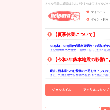
ネイル用品の通販はネルパラ！セルフネイルのや
マイページ
ポイント利用
【夏季休業について】
8/13(木)～8/16(日)の間｢出荷業務・お問
上記期間中のご注文・お問い合わせは8/17(
【令和8年熊本地震の影響に
現在､ 熊本県へのお荷物の出荷を停止してお
また､ 九州全域でお荷物のお届けに遅延が生
ご不便をおかけいたしますが､ 何卒ご理解賜
ジェルネイル
アクリルスカルプ