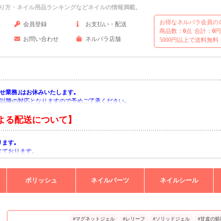
り方・ネイル用品ランキングなどネイルの情報満載。
お得なネルパラ会員の
会員登録
お支払い・配送
商品数：
0
点
合計：
0
円
お問い合わせ
ネルパラ店舗
5000円以上で送料無料
い合わせ業務｣はお休みいたします｡
月)以降の対応となりますので予めご了承ください｡
よる配送について】
ります｡
じております｡
りますようお願い申し上げます｡
ポリッシュ
ネイルパーツ
ネイルシール
#マグネットジェル
#レリーフ
#ソリッドジェル
#甘皮の処