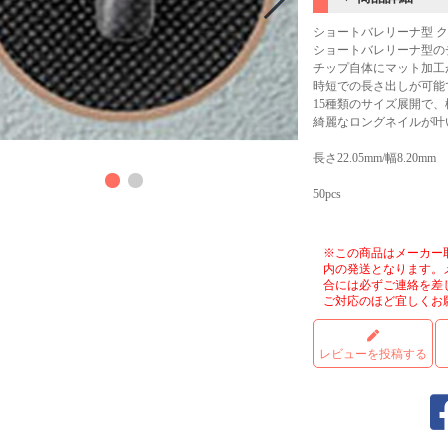
ショートバレリーナ型 クリア
ショートバレリーナ型の
チップ自体にマット加工
時短での長さ出しが可能
15種類のサイズ展開で
綺麗なロングネイルが叶
商品
長さ22.05mm/幅8.20mm
50pcs
※この商品はメーカー
内の発送となります。
合には必ずご連絡を差
ご対応のほど宜しくお
レビューを投稿する