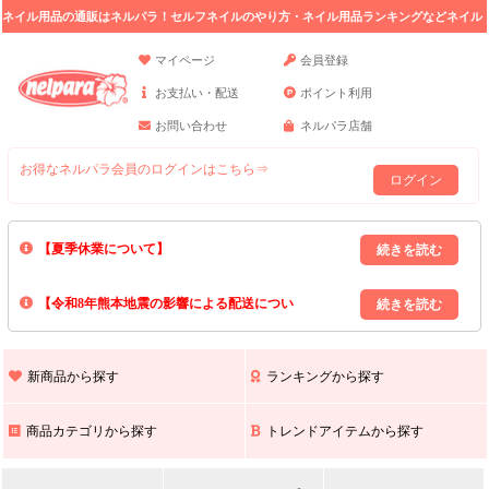
ネイル用品の通販はネルパラ！セルフネイルのやり方・ネイル用品ランキングなどネイル
の情報満載。
マイページ
会員登録
お支払い・配送
ポイント利用
お問い合わせ
ネルパラ店舗
お得なネルパラ会員のログインはこちら⇒
ログイン
【夏季休業について】
8/13(木)～8/16(日)の間｢出荷業務・お問い合わせ業務｣はお休みいたしま
【令和8年熊本地震の影響による配送につい
す｡
上記期間中のご注文・お問い合わせは8/17(月)以降の対応となりますので
て】
現在､ 熊本県へのお荷物の出荷を停止しております｡
予めご了承ください｡
また､ 九州全域でお荷物のお届けに遅延が生じております｡
新商品から探す
ランキングから探す
ご不便をおかけいたしますが､ 何卒ご理解賜りますようお願い申し上げ
ます｡
商品カテゴリから探す
トレンドアイテムから探す