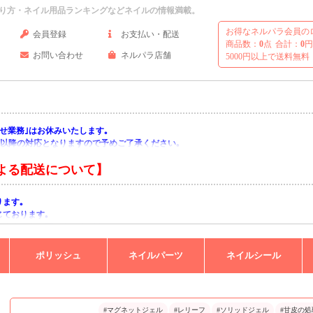
り方・ネイル用品ランキングなどネイルの情報満載。
お得なネルパラ会員の
会員登録
お支払い・配送
商品数：
0
点
合計：
0
円
お問い合わせ
ネルパラ店舗
5000円以上で送料無料
い合わせ業務｣はお休みいたします｡
月)以降の対応となりますので予めご了承ください｡
よる配送について】
ります｡
じております｡
りますようお願い申し上げます｡
ポリッシュ
ネイルパーツ
ネイルシール
#マグネットジェル
#レリーフ
#ソリッドジェル
#甘皮の処