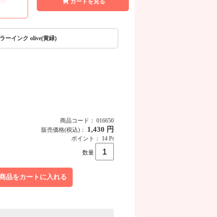
カートを見る
ーインク olive(黄緑)
商品コード： 016650
1,430 円
販売価格
(税込)
：
ポイント： 14 Pt
商品画像
数量
商品をカートに入れる