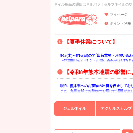
ネイル用品の通販はネルパラ！セルフネイルのや
マイページ
ポイント利用
【夏季休業について】
8/13(木)～8/16(日)の間｢出荷業務・お問
上記期間中のご注文・お問い合わせは8/17(
【令和8年熊本地震の影響に
現在､ 熊本県へのお荷物の出荷を停止してお
また､ 九州全域でお荷物のお届けに遅延が生
ご不便をおかけいたしますが､ 何卒ご理解賜
ジェルネイル
アクリルスカルプ