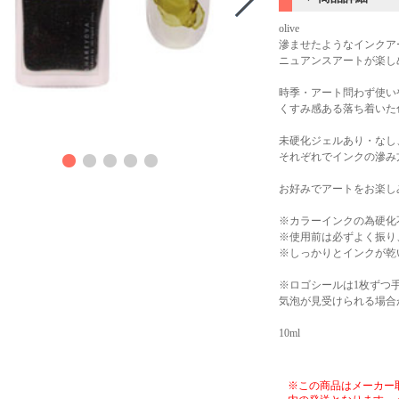
olive
滲ませたようなインクア
ニュアンスアートが楽し
時季・アート問わず使い
くすみ感ある落ち着いた
商品
未硬化ジェルあり・なし
それぞれでインクの滲み
お好みでアートをお楽し
※カラーインクの為硬化
※使用前は必ずよく振り
※しっかりとインクが乾
※ロゴシールは1枚ずつ
気泡が見受けられる場合
10ml
※この商品はメーカー