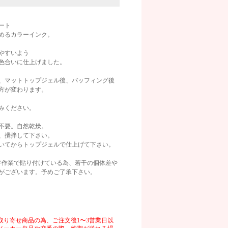
ート
めるカラーインク。
やすいよう
色合いに仕上げました。
画像
、マットトップジェル後、バッフィング後
方が変わります。
みください。
不要。自然乾燥。
、攪拌して下さい。
いてからトップジェルで仕上げて下さい。
手作業で貼り付けている為、若干の個体差や
がございます。予めご了承下さい。
取り寄せ商品の為、ご注文後1〜3営業日以