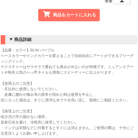
数量
商品をカートに入れる
商品詳細
【品番・カラー】BI-04 パープル
ベースカラーやインクカラーを変えることで自由自在にアートができるブリーデ
ィングインク。
テクスチャーはサラサラで重ねても厚みが出ないのが特徴です。ニュアンスアー
トや秋冬人気のべっ甲ネイルも簡単にスピーディーに仕上がります。
【使用上のご注意】
・爪以外に使用しないでください。
・皮膚に腫れや痛み等の異常が現れた時は使用を中止し、
目に入った場合は、すぐに清浄な水で十分洗い流し、医師にご相談ください。
【保管上のご注意】
幼少児の手の届かない場所。
直射日光を避け、冷暗所に保管してください。
・インクは衣類などに付着するとすぐには消えません。ご使用の際は、十分にご
注意頂くようお願い申し上げます。