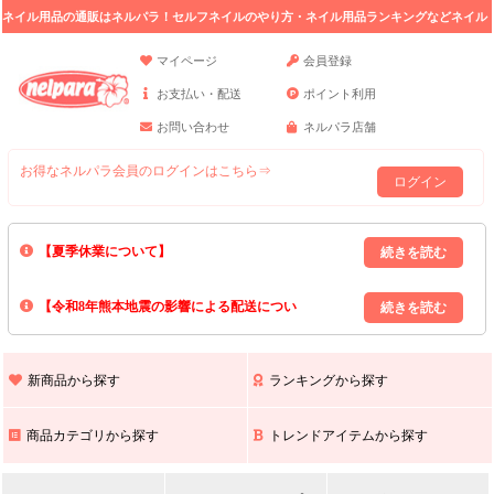
ネイル用品の通販はネルパラ！セルフネイルのやり方・ネイル用品ランキングなどネイル
の情報満載。
マイページ
会員登録
お支払い・配送
ポイント利用
お問い合わせ
ネルパラ店舗
お得なネルパラ会員のログインはこちら⇒
ログイン
【夏季休業について】
8/13(木)～8/16(日)の間｢出荷業務・お問い合わせ業務｣はお休みいたしま
【令和8年熊本地震の影響による配送につい
す｡
上記期間中のご注文・お問い合わせは8/17(月)以降の対応となりますので
て】
現在､ 熊本県へのお荷物の出荷を停止しております｡
予めご了承ください｡
また､ 九州全域でお荷物のお届けに遅延が生じております｡
新商品から探す
ランキングから探す
ご不便をおかけいたしますが､ 何卒ご理解賜りますようお願い申し上げ
ます｡
商品カテゴリから探す
トレンドアイテムから探す