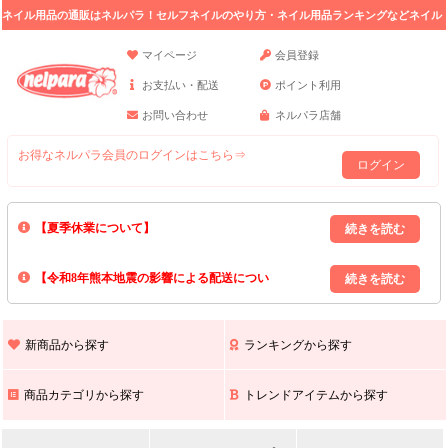
ネイル用品の通販はネルパラ！セルフネイルのやり方・ネイル用品ランキングなどネイル
の情報満載。
マイページ
会員登録
お支払い・配送
ポイント利用
お問い合わせ
ネルパラ店舗
お得なネルパラ会員のログインはこちら⇒
ログイン
【夏季休業について】
8/13(木)～8/16(日)の間｢出荷業務・お問い合わせ業務｣はお休みいたしま
【令和8年熊本地震の影響による配送につい
す｡
上記期間中のご注文・お問い合わせは8/17(月)以降の対応となりますので
て】
現在､ 熊本県へのお荷物の出荷を停止しております｡
予めご了承ください｡
また､ 九州全域でお荷物のお届けに遅延が生じております｡
新商品から探す
ランキングから探す
ご不便をおかけいたしますが､ 何卒ご理解賜りますようお願い申し上げ
ます｡
商品カテゴリから探す
トレンドアイテムから探す