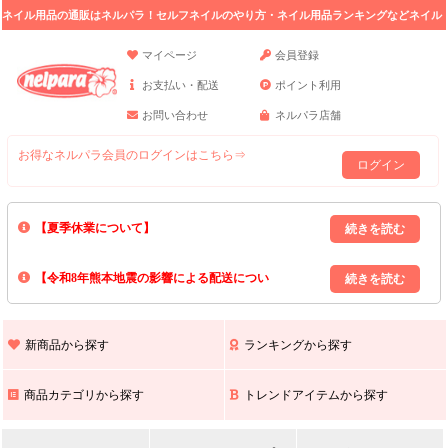
ネイル用品の通販はネルパラ！セルフネイルのやり方・ネイル用品ランキングなどネイル
の情報満載。
マイページ
会員登録
お支払い・配送
ポイント利用
お問い合わせ
ネルパラ店舗
お得なネルパラ会員のログインはこちら⇒
ログイン
【夏季休業について】
8/13(木)～8/16(日)の間｢出荷業務・お問い合わせ業務｣はお休みいたしま
【令和8年熊本地震の影響による配送につい
す｡
上記期間中のご注文・お問い合わせは8/17(月)以降の対応となりますので
て】
現在､ 熊本県へのお荷物の出荷を停止しております｡
予めご了承ください｡
また､ 九州全域でお荷物のお届けに遅延が生じております｡
新商品から探す
ランキングから探す
ご不便をおかけいたしますが､ 何卒ご理解賜りますようお願い申し上げ
ます｡
商品カテゴリから探す
トレンドアイテムから探す