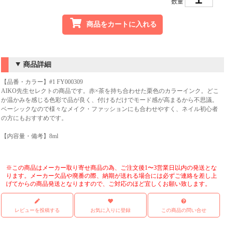
数量
商品をカートに入れる
商品詳細
【品番・カラー】#1 FY000309
AIKO先生セレクトの商品です。赤×茶を持ち合わせた栗色のカラーインク。どこ
か温かみを感じる色彩で品が良く、付けるだけでモード感が高まるから不思議。
ベーシックなので様々なメイク・ファッションにも合わせやすく、ネイル初心者
の方にもおすすめです。
【内容量・備考】8ml
※この商品はメーカー取り寄せ商品の為、ご注文後1〜3営業日以内の発送とな
ります。メーカー欠品や廃番の際、納期が送れる場合には必ずご連絡を差し上
げてからの商品発送となりますので、ご対応のほど宜しくお願い致します。
レビューを投稿する
お気に入りに登録
この商品の問い合せ