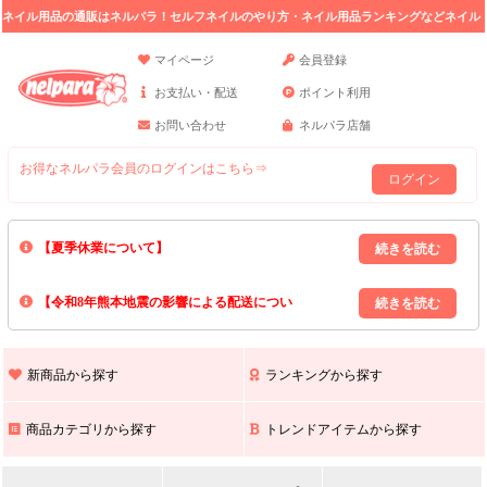
ネイル用品の通販はネルパラ！セルフネイルのやり方・ネイル用品ランキングなどネイル
の情報満載。
マイページ
会員登録
お支払い・配送
ポイント利用
お問い合わせ
ネルパラ店舗
お得なネルパラ会員のログインはこちら⇒
ログイン
【夏季休業について】
8/13(木)～8/16(日)の間｢出荷業務・お問い合わせ業務｣はお休みいたしま
【令和8年熊本地震の影響による配送につい
す｡
上記期間中のご注文・お問い合わせは8/17(月)以降の対応となりますので
て】
現在､ 熊本県へのお荷物の出荷を停止しております｡
予めご了承ください｡
また､ 九州全域でお荷物のお届けに遅延が生じております｡
新商品から探す
ランキングから探す
ご不便をおかけいたしますが､ 何卒ご理解賜りますようお願い申し上げ
ます｡
商品カテゴリから探す
トレンドアイテムから探す