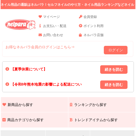
ネイル用品の通販はネルパラ！セルフネイルのやり方・ネイル用品ランキングなどネイル
の情報満載。
マイページ
会員登録
お支払い・配送
ポイント利用
お問い合わせ
ネルパラ店舗
お得なネルパラ会員のログインはこちら⇒
ログイン
【夏季休業について】
8/13(木)～8/16(日)の間｢出荷業務・お問い合わせ業務｣はお休みいたしま
【令和8年熊本地震の影響による配送につい
す｡
上記期間中のご注文・お問い合わせは8/17(月)以降の対応となりますので
て】
現在､ 熊本県へのお荷物の出荷を停止しております｡
予めご了承ください｡
また､ 九州全域でお荷物のお届けに遅延が生じております｡
新商品から探す
ランキングから探す
ご不便をおかけいたしますが､ 何卒ご理解賜りますようお願い申し上げ
ます｡
商品カテゴリから探す
トレンドアイテムから探す