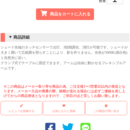
数量
商品をカートに入れる
商品詳細
シェード先端のタッチセンサーで点灯、3段階調光、消灯が可能です。シェードが
大きく開いて広範囲を照らすことにより、影を作りません。光色が5000K(昼白色)
と自然光に近い。
クランプ式でテーブルに固定できます。アームは自由に動かせるフレキシブルア
ームです。
※この商品はメーカー取り寄せ商品の為、ご注文後1〜3営業日以内の発送とな
ります。メーカー欠品や廃番の際、納期が送れる場合には必ずご連絡を差し上
げてからの商品発送となりますので、ご対応のほど宜しくお願い致します。
レビューを投稿する
お気に入りに登録
この商品の問い合せ