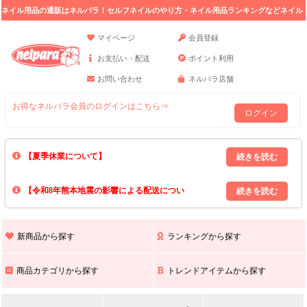
ネイル用品の通販はネルパラ！セルフネイルのやり方・ネイル用品ランキングなどネイル
の情報満載。
マイページ
会員登録
お支払い・配送
ポイント利用
お問い合わせ
ネルパラ店舗
お得なネルパラ会員のログインはこちら⇒
ログイン
【夏季休業について】
8/13(木)～8/16(日)の間｢出荷業務・お問い合わせ業務｣はお休みいたしま
【令和8年熊本地震の影響による配送につい
す｡
上記期間中のご注文・お問い合わせは8/17(月)以降の対応となりますので
て】
現在､ 熊本県へのお荷物の出荷を停止しております｡
予めご了承ください｡
また､ 九州全域でお荷物のお届けに遅延が生じております｡
新商品から探す
ランキングから探す
ご不便をおかけいたしますが､ 何卒ご理解賜りますようお願い申し上げ
ます｡
商品カテゴリから探す
トレンドアイテムから探す