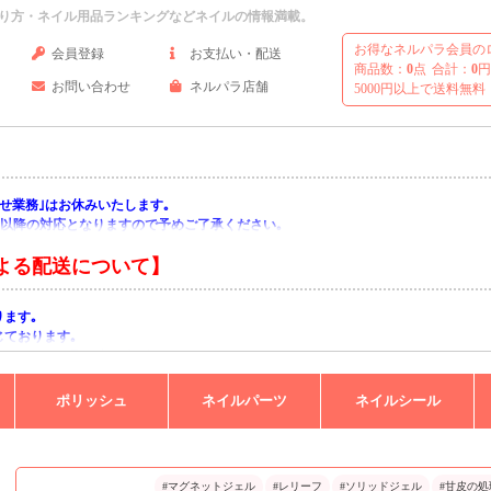
り方・ネイル用品ランキングなどネイルの情報満載。
お得なネルパラ会員の
会員登録
お支払い・配送
商品数：
0
点
合計：
0
円
お問い合わせ
ネルパラ店舗
5000円以上で送料無料
い合わせ業務｣はお休みいたします｡
月)以降の対応となりますので予めご了承ください｡
よる配送について】
ります｡
じております｡
りますようお願い申し上げます｡
ポリッシュ
ネイルパーツ
ネイルシール
#マグネットジェル
#レリーフ
#ソリッドジェル
#甘皮の処