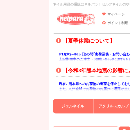
ネイル用品の通販はネルパラ！セルフネイルのや
マイページ
ポイント利用
【夏季休業について】
8/13(木)～8/16(日)の間｢出荷業務・お問
上記期間中のご注文・お問い合わせは8/17(
【令和8年熊本地震の影響に
現在､ 熊本県へのお荷物の出荷を停止してお
また､ 九州全域でお荷物のお届けに遅延が生
ご不便をおかけいたしますが､ 何卒ご理解賜
ジェルネイル
アクリルスカルプ