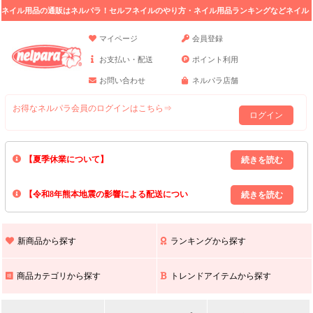
ネイル用品の通販はネルパラ！セルフネイルのやり方・ネイル用品ランキングなどネイル
の情報満載。
マイページ
会員登録
お支払い・配送
ポイント利用
お問い合わせ
ネルパラ店舗
お得なネルパラ会員のログインはこちら⇒
ログイン
【夏季休業について】
8/13(木)～8/16(日)の間｢出荷業務・お問い合わせ業務｣はお休みいたしま
【令和8年熊本地震の影響による配送につい
す｡
上記期間中のご注文・お問い合わせは8/17(月)以降の対応となりますので
て】
現在､ 熊本県へのお荷物の出荷を停止しております｡
予めご了承ください｡
また､ 九州全域でお荷物のお届けに遅延が生じております｡
新商品から探す
ランキングから探す
ご不便をおかけいたしますが､ 何卒ご理解賜りますようお願い申し上げ
ます｡
商品カテゴリから探す
トレンドアイテムから探す