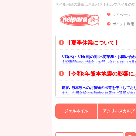
ネイル用品の通販はネルパラ！セルフネイルのや
マイページ
ポイント利用
【夏季休業について】
8/13(木)～8/16(日)の間｢出荷業務・お問
上記期間中のご注文・お問い合わせは8/17(
【令和8年熊本地震の影響に
現在､ 熊本県へのお荷物の出荷を停止してお
また､ 九州全域でお荷物のお届けに遅延が生
ご不便をおかけいたしますが､ 何卒ご理解賜
ジェルネイル
アクリルスカルプ