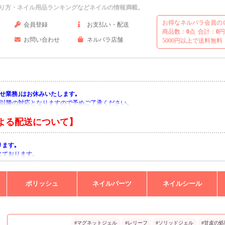
り方・ネイル用品ランキングなどネイルの情報満載。
お得なネルパラ会員の
会員登録
お支払い・配送
商品数：
0
点
合計：
0
円
お問い合わせ
ネルパラ店舗
5000円以上で送料無料
い合わせ業務｣はお休みいたします｡
月)以降の対応となりますので予めご了承ください｡
よる配送について】
ります｡
じております｡
りますようお願い申し上げます｡
ポリッシュ
ネイルパーツ
ネイルシール
#マグネットジェル
#レリーフ
#ソリッドジェル
#甘皮の処