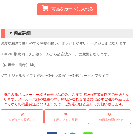
商品をカートに入れる
商品詳細
適度な粘度で塗りやすく密度の良い、オフがしやすいベースジェルになります。
20/06/18 順次内フタが銀シールから超音波シールに変更となります。
【内容量・備考】14g
ソフトジェルタイプ UV約2〜3分 LED約15〜30秒 ソークオフタイプ
※この商品はメーカー取り寄せ商品の為、ご注文後1〜3営業日以内の発送とな
ります。メーカー欠品や廃番の際、納期が送れる場合には必ずご連絡を差し上
げてからの商品発送となりますので、ご対応のほど宜しくお願い致します。
レビューを投稿する
お気に入りに登録
この商品の問い合せ