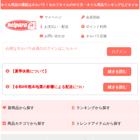
ネイル用品の通販はネルパラ！セルフネイルのやり方・ネイル用品ランキングなどネイル
の情報満載。
マイページ
会員登録
お支払い・配送
ポイント利用
お問い合わせ
ネルパラ店舗
お得なネルパラ会員のログインはこちら⇒
ログイン
【夏季休業について】
8/13(木)～8/16(日)の間｢出荷業務・お問い合わせ業務｣はお休みいたしま
【令和8年熊本地震の影響による配送につい
す｡
上記期間中のご注文・お問い合わせは8/17(月)以降の対応となりますので
て】
現在､ 熊本県へのお荷物の出荷を停止しております｡
予めご了承ください｡
また､ 九州全域でお荷物のお届けに遅延が生じております｡
新商品から探す
ランキングから探す
ご不便をおかけいたしますが､ 何卒ご理解賜りますようお願い申し上げ
ます｡
商品カテゴリから探す
トレンドアイテムから探す