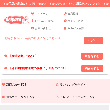
ネイル用品の通販はネルパラ！セルフネイルのやり方・ネイル用品ランキングなどネイル
の情報満載。
マイページ
会員登録
お支払い・配送
ポイント利用
お問い合わせ
ネルパラ店舗
お得なネルパラ会員のログインはこちら⇒
ログイン
【夏季休業について】
8/13(木)～8/16(日)の間｢出荷業務・お問い合わせ業務｣はお休みいたしま
【令和8年熊本地震の影響による配送につい
す｡
上記期間中のご注文・お問い合わせは8/17(月)以降の対応となりますので
て】
現在､ 熊本県へのお荷物の出荷を停止しております｡
予めご了承ください｡
また､ 九州全域でお荷物のお届けに遅延が生じております｡
新商品から探す
ランキングから探す
ご不便をおかけいたしますが､ 何卒ご理解賜りますようお願い申し上げ
ます｡
商品カテゴリから探す
トレンドアイテムから探す