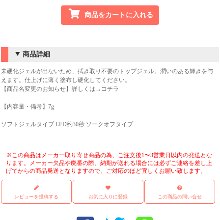
商品をカートに入れる
商品詳細
未硬化ジェルが出ないため、拭き取り不要のトップジェル。潤いのある輝きを与
えます。仕上げに薄く塗布し硬化してください。
【商品名変更のお知らせ】詳しくは→コチラ
【内容量・備考】7g
ソフトジェルタイプ LED約30秒 ソークオフタイプ
※この商品はメーカー取り寄せ商品の為、ご注文後1〜3営業日以内の発送とな
ります。メーカー欠品や廃番の際、納期が送れる場合には必ずご連絡を差し上
げてからの商品発送となりますので、ご対応のほど宜しくお願い致します。
レビューを投稿する
お気に入りに登録
この商品の問い合せ