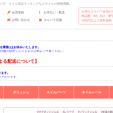
り方・ネイル用品ランキングなどネイルの情報満載。
お得なネルパラ会員の
会員登録
お支払い・配送
商品数：
0
点
合計：
0
円
お問い合わせ
ネルパラ店舗
5000円以上で送料無料
い合わせ業務｣はお休みいたします｡
月)以降の対応となりますので予めご了承ください｡
よる配送について】
ります｡
じております｡
りますようお願い申し上げます｡
ポリッシュ
ネイルパーツ
ネイルシール
#マグネットジェル
#レリーフ
#ソリッドジェル
#甘皮の処