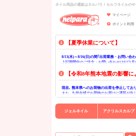
ネイル用品の通販はネルパラ！セルフネイルのや
マイページ
ポイント利用
【夏季休業について】
8/13(木)～8/16(日)の間｢出荷業務・お問
上記期間中のご注文・お問い合わせは8/17(
【令和8年熊本地震の影響に
現在､ 熊本県へのお荷物の出荷を停止してお
また､ 九州全域でお荷物のお届けに遅延が生
ご不便をおかけいたしますが､ 何卒ご理解賜
ジェルネイル
アクリルスカルプ