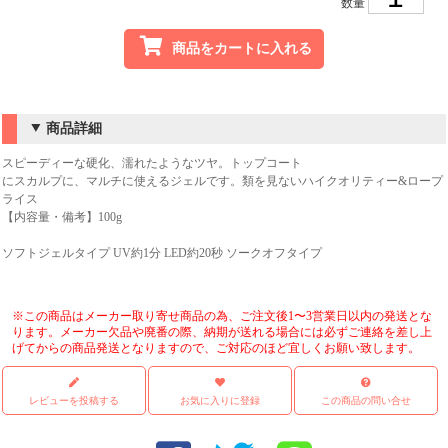
数量
商品をカートに入れる
商品詳細
スピーディーな硬化、濡れたようなツヤ。トップコート
にスカルプに、マルチに使えるジェルです。類を見ないハイクオリティー&ロープ
ライス
【内容量・備考】100g
ソフトジェルタイプ UV約1分 LED約20秒 ソークオフタイプ
※この商品はメーカー取り寄せ商品の為、ご注文後1〜3営業日以内の発送とな
ります。メーカー欠品や廃番の際、納期が送れる場合には必ずご連絡を差し上
げてからの商品発送となりますので、ご対応のほど宜しくお願い致します。
レビューを投稿する
お気に入りに登録
この商品の問い合せ