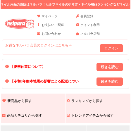
ネイル用品の通販はネルパラ！セルフネイルのやり方・ネイル用品ランキングなどネイル
の情報満載。
マイページ
会員登録
お支払い・配送
ポイント利用
お問い合わせ
ネルパラ店舗
お得なネルパラ会員のログインはこちら⇒
ログイン
【夏季休業について】
8/13(木)～8/16(日)の間｢出荷業務・お問い合わせ業務｣はお休みいたしま
【令和8年熊本地震の影響による配送につい
す｡
上記期間中のご注文・お問い合わせは8/17(月)以降の対応となりますので
て】
現在､ 熊本県へのお荷物の出荷を停止しております｡
予めご了承ください｡
また､ 九州全域でお荷物のお届けに遅延が生じております｡
新商品から探す
ランキングから探す
ご不便をおかけいたしますが､ 何卒ご理解賜りますようお願い申し上げ
ます｡
商品カテゴリから探す
トレンドアイテムから探す