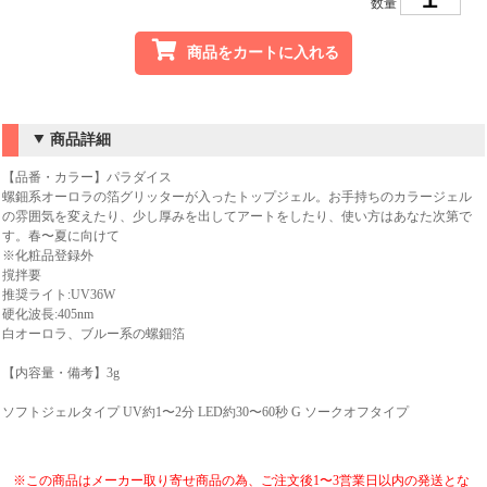
数量
商品をカートに入れる
商品詳細
【品番・カラー】パラダイス
螺鈿系オーロラの箔グリッターが入ったトップジェル。お手持ちのカラージェル
の雰囲気を変えたり、少し厚みを出してアートをしたり、使い方はあなた次第で
す。春〜夏に向けて
※化粧品登録外
撹拌要
推奨ライト:UV36W
硬化波長:405nm
白オーロラ、ブルー系の螺鈿箔
【内容量・備考】3g
ソフトジェルタイプ UV約1〜2分 LED約30〜60秒 G ソークオフタイプ
※この商品はメーカー取り寄せ商品の為、ご注文後1〜3営業日以内の発送とな