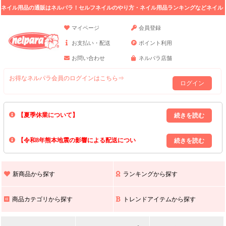
ネイル用品の通販はネルパラ！セルフネイルのやり方・ネイル用品ランキングなどネイル
の情報満載。
マイページ
会員登録
お支払い・配送
ポイント利用
お問い合わせ
ネルパラ店舗
お得なネルパラ会員のログインはこちら⇒
ログイン
【夏季休業について】
8/13(木)～8/16(日)の間｢出荷業務・お問い合わせ業務｣はお休みいたしま
【令和8年熊本地震の影響による配送につい
す｡
上記期間中のご注文・お問い合わせは8/17(月)以降の対応となりますので
て】
現在､ 熊本県へのお荷物の出荷を停止しております｡
予めご了承ください｡
また､ 九州全域でお荷物のお届けに遅延が生じております｡
新商品から探す
ランキングから探す
ご不便をおかけいたしますが､ 何卒ご理解賜りますようお願い申し上げ
ます｡
商品カテゴリから探す
トレンドアイテムから探す