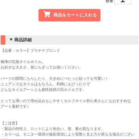
数量
商品をカートに入れる
商品詳細
【品番・カラー】プラチナブロンド
極薄の箔風ネイルホイル。
お好きな大きさ、形にちぎってお使いください。
パーツの隙間にちらしたり、大きめにぺたっと貼っても可愛い！
ニュアンスなネイルはもちろん、和柄にもぴったりで
どんなネイルアートとも相性抜群の箔ホイルです。
とっても薄いので埋め込みもしやすくセルフネイル初心者さんにもおすすめな
アート素材です♪
【ご注意】
・製品の特性上、ロットにより色合い、形、量が異なります。
・カラーは、モニター環境や撮影環境により実際と見え方が異なる場合がござい