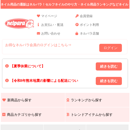
ネイル用品の通販はネルパラ！セルフネイルのやり方・ネイル用品ランキングなどネイル
の情報満載。
マイページ
会員登録
お支払い・配送
ポイント利用
お問い合わせ
ネルパラ店舗
お得なネルパラ会員のログインはこちら⇒
ログイン
【夏季休業について】
8/13(木)～8/16(日)の間｢出荷業務・お問い合わせ業務｣はお休みいたしま
【令和8年熊本地震の影響による配送につい
す｡
上記期間中のご注文・お問い合わせは8/17(月)以降の対応となりますので
て】
現在､ 熊本県へのお荷物の出荷を停止しております｡
予めご了承ください｡
また､ 九州全域でお荷物のお届けに遅延が生じております｡
新商品から探す
ランキングから探す
ご不便をおかけいたしますが､ 何卒ご理解賜りますようお願い申し上げ
ます｡
商品カテゴリから探す
トレンドアイテムから探す