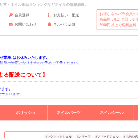
り方・ネイル用品ランキングなどネイルの情報満載。
お得なネルパラ会員の
会員登録
お支払い・配送
商品数：
0
点
合計：
0
円
お問い合わせ
ネルパラ店舗
5000円以上で送料無料
い合わせ業務｣はお休みいたします｡
月)以降の対応となりますので予めご了承ください｡
よる配送について】
ります｡
じております｡
りますようお願い申し上げます｡
ポリッシュ
ネイルパーツ
ネイルシール
#マグネットジェル
#レリーフ
#ソリッドジェル
#甘皮の処