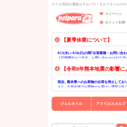
ネイル用品の通販はネルパラ！セルフネイルのや
マイページ
ポイント利用
【夏季休業について】
8/13(木)～8/16(日)の間｢出荷業務・お問
上記期間中のご注文・お問い合わせは8/17(
【令和8年熊本地震の影響に
現在､ 熊本県へのお荷物の出荷を停止してお
また､ 九州全域でお荷物のお届けに遅延が生
ご不便をおかけいたしますが､ 何卒ご理解賜
ジェルネイル
アクリルスカルプ