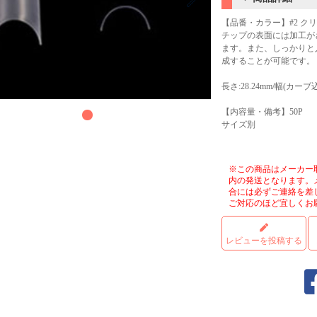
【品番・カラー】#2 ク
チップの表面には加工が
ます。また、しっかりと
成することが可能です。
長さ:28.24mm/幅(カーブ込
【内容量・備考】50P
サイズ別
※この商品はメーカー
内の発送となります。
合には必ずご連絡を差
ご対応のほど宜しくお
レビューを投稿する