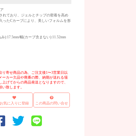
リア
されており、ジェルとチップの密着を高め
入ったCカーブにより、美しいフォルムを形
み):17.5mm/幅(カーブ含まない):11.52mm
取り寄せ商品の為、ご注文後1〜3営業日以
メーカー欠品や廃番の際、納期が送れる場
し上げてからの商品発送となりますので、
願い致します。
お気に入りに登録
この商品の問い合せ