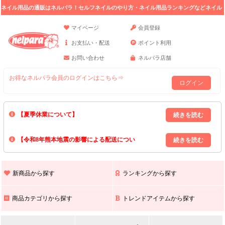
ネイル用品の通販はネルパラ！セルフネイルのやり方・ネイル用品ランキングなどネイル
の情報満載。
マイページ
会員登録
お支払い・配送
ポイント利用
お問い合わせ
ネルパラ店舗
お得なネルパラ会員のログインはこちら⇒
ログイン
【夏季休業について】
8/13(木)～8/16(日)の間｢出荷業務・お問い合わせ業務｣はお休みいたしま
【令和8年熊本地震の影響による配送につい
す｡
上記期間中のご注文・お問い合わせは8/17(月)以降の対応となりますので
て】
現在､ 熊本県へのお荷物の出荷を停止しております｡
予めご了承ください｡
また､ 九州全域でお荷物のお届けに遅延が生じております｡
新商品から探す
ランキングから探す
ご不便をおかけいたしますが､ 何卒ご理解賜りますようお願い申し上げ
ます｡
商品カテゴリから探す
トレンドアイテムから探す