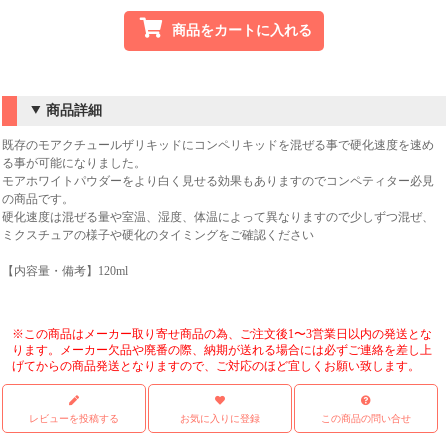
商品をカートに入れる
商品詳細
既存のモアクチュールザリキッドにコンペリキッドを混ぜる事で硬化速度を速め
る事が可能になりました。
モアホワイトパウダーをより白く見せる効果もありますのでコンペティター必見
の商品です。
硬化速度は混ぜる量や室温、湿度、体温によって異なりますので少しずつ混ぜ、
ミクスチュアの様子や硬化のタイミングをご確認ください
【内容量・備考】120ml
※この商品はメーカー取り寄せ商品の為、ご注文後1〜3営業日以内の発送とな
ります。メーカー欠品や廃番の際、納期が送れる場合には必ずご連絡を差し上
げてからの商品発送となりますので、ご対応のほど宜しくお願い致します。
レビューを投稿する
お気に入りに登録
この商品の問い合せ