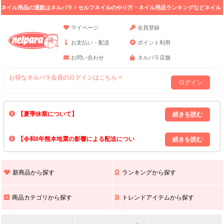
ネイル用品の通販はネルパラ！セルフネイルのやり方・ネイル用品ランキングなどネイル
の情報満載。
マイページ
会員登録
お支払い・配送
ポイント利用
お問い合わせ
ネルパラ店舗
お得なネルパラ会員のログインはこちら⇒
ログイン
【夏季休業について】
8/13(木)～8/16(日)の間｢出荷業務・お問い合わせ業務｣はお休みいたしま
【令和8年熊本地震の影響による配送につい
す｡
上記期間中のご注文・お問い合わせは8/17(月)以降の対応となりますので
て】
現在､ 熊本県へのお荷物の出荷を停止しております｡
予めご了承ください｡
また､ 九州全域でお荷物のお届けに遅延が生じております｡
新商品から探す
ランキングから探す
ご不便をおかけいたしますが､ 何卒ご理解賜りますようお願い申し上げ
ます｡
商品カテゴリから探す
トレンドアイテムから探す