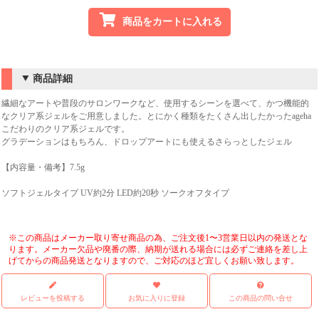
商品をカートに入れる
商品詳細
繊細なアートや普段のサロンワークなど、使用するシーンを選べて、かつ機能的
なクリア系ジェルをご用意しました。とにかく種類をたくさん出したかったageha
こだわりのクリア系ジェルです。
グラデーションはもちろん、ドロップアートにも使えるさらっとしたジェル
【内容量・備考】7.5g
ソフトジェルタイプ UV約2分 LED約20秒 ソークオフタイプ
※この商品はメーカー取り寄せ商品の為、ご注文後1〜3営業日以内の発送とな
ります。メーカー欠品や廃番の際、納期が送れる場合には必ずご連絡を差し上
げてからの商品発送となりますので、ご対応のほど宜しくお願い致します。
レビューを投稿する
お気に入りに登録
この商品の問い合せ