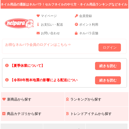
ネイル用品の通販はネルパラ！セルフネイルのやり方・ネイル用品ランキングなどネイル
の情報満載。
マイページ
会員登録
お支払い・配送
ポイント利用
お問い合わせ
ネルパラ店舗
お得なネルパラ会員のログインはこちら⇒
ログイン
【夏季休業について】
8/13(木)～8/16(日)の間｢出荷業務・お問い合わせ業務｣はお休みいたしま
【令和8年熊本地震の影響による配送につい
す｡
上記期間中のご注文・お問い合わせは8/17(月)以降の対応となりますので
て】
現在､ 熊本県へのお荷物の出荷を停止しております｡
予めご了承ください｡
また､ 九州全域でお荷物のお届けに遅延が生じております｡
新商品から探す
ランキングから探す
ご不便をおかけいたしますが､ 何卒ご理解賜りますようお願い申し上げ
ます｡
商品カテゴリから探す
トレンドアイテムから探す