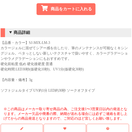
商品をカートに入れる
商品詳細
【品番・カラー】SJ-MIX-LM-3
カラージェルに混ぜてシアー感を出したり、筆のメンテナンスが可能なミキシン
グジェル。ベタっとしない新しいテクスチャで扱いやすく、カラーグラデーショ
ンやラメグラデーションにもおすすめです。
硬化前粘度:低め 硬化後硬度:普通
硬化時間:LED30秒(仮硬化10秒)、UV1分(仮硬化30秒)
【内容量・備考】3g
ソフトジェルタイプ UV約1分 LED約30秒 ソークオフタイプ
※この商品はメーカー取り寄せ商品の為、ご注文後1〜3営業日以内の発送とな
ります。メーカー欠品や廃番の際、納期が送れる場合には必ずご連絡を差し上
げてからの商品発送となりますので、ご対応のほど宜しくお願い致します。