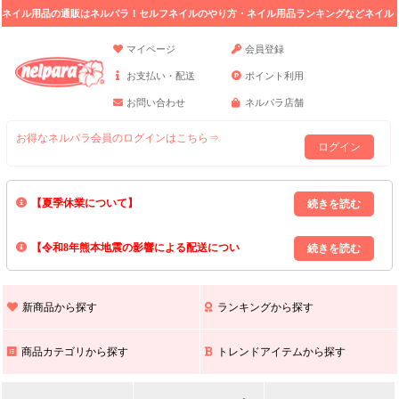
ネイル用品の通販はネルパラ！セルフネイルのやり方・ネイル用品ランキングなどネイル
の情報満載。
マイページ
会員登録
お支払い・配送
ポイント利用
お問い合わせ
ネルパラ店舗
お得なネルパラ会員のログインはこちら⇒
ログイン
【夏季休業について】
8/13(木)～8/16(日)の間｢出荷業務・お問い合わせ業務｣はお休みいたしま
【令和8年熊本地震の影響による配送につい
す｡
上記期間中のご注文・お問い合わせは8/17(月)以降の対応となりますので
て】
現在､ 熊本県へのお荷物の出荷を停止しております｡
予めご了承ください｡
また､ 九州全域でお荷物のお届けに遅延が生じております｡
新商品から探す
ランキングから探す
ご不便をおかけいたしますが､ 何卒ご理解賜りますようお願い申し上げ
ます｡
商品カテゴリから探す
トレンドアイテムから探す