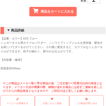
数量
商品をカートに入れる
商品詳細
【品番・カラー】KE9 ブルー
シュガーネイル用カラフルパウダー。ノンワイプトップジェルを塗布後、硬化す
る前にパウダーをかけてください。その後に硬化すると、カラフルなシュガーネ
イルができます。粒子が細かく、鮮やかな仕上がりです。
【内容量・備考】
容器直径640mm
※この商品はメーカー取り寄せ商品の為、ご注文後1〜3営業日以内の発送とな
ります。メーカー欠品や廃番の際、納期が送れる場合には必ずご連絡を差し上
げてからの商品発送となりますので、ご対応のほど宜しくお願い致します。
レビューを投稿する
お気に入りに登録
この商品の問い合せ