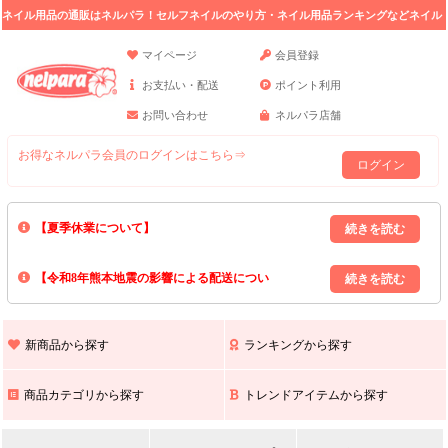
ネイル用品の通販はネルパラ！セルフネイルのやり方・ネイル用品ランキングなどネイル
の情報満載。
マイページ
会員登録
お支払い・配送
ポイント利用
お問い合わせ
ネルパラ店舗
お得なネルパラ会員のログインはこちら⇒
ログイン
【夏季休業について】
8/13(木)～8/16(日)の間｢出荷業務・お問い合わせ業務｣はお休みいたしま
【令和8年熊本地震の影響による配送につい
す｡
上記期間中のご注文・お問い合わせは8/17(月)以降の対応となりますので
て】
現在､ 熊本県へのお荷物の出荷を停止しております｡
予めご了承ください｡
また､ 九州全域でお荷物のお届けに遅延が生じております｡
新商品から探す
ランキングから探す
ご不便をおかけいたしますが､ 何卒ご理解賜りますようお願い申し上げ
ます｡
商品カテゴリから探す
トレンドアイテムから探す