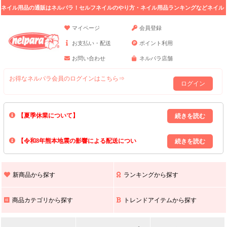
ネイル用品の通販はネルパラ！セルフネイルのやり方・ネイル用品ランキングなどネイル
の情報満載。
マイページ
会員登録
お支払い・配送
ポイント利用
お問い合わせ
ネルパラ店舗
お得なネルパラ会員のログインはこちら⇒
ログイン
【夏季休業について】
8/13(木)～8/16(日)の間｢出荷業務・お問い合わせ業務｣はお休みいたしま
【令和8年熊本地震の影響による配送につい
す｡
上記期間中のご注文・お問い合わせは8/17(月)以降の対応となりますので
て】
現在､ 熊本県へのお荷物の出荷を停止しております｡
予めご了承ください｡
また､ 九州全域でお荷物のお届けに遅延が生じております｡
新商品から探す
ランキングから探す
ご不便をおかけいたしますが､ 何卒ご理解賜りますようお願い申し上げ
ます｡
商品カテゴリから探す
トレンドアイテムから探す