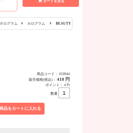
カートを見る
ホログラム
ホログラム
BEAUTY NAILER カクテルブレンダー CBP-1
商品コード： 010944
418 円
販売価格
(税込)
：
ポイント： 4 Pt
数量
商品をカートに入れる