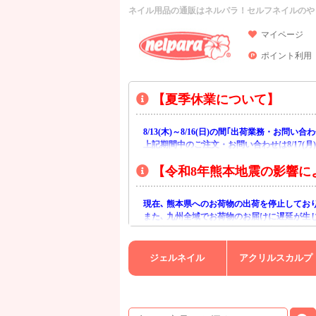
ネイル用品の通販はネルパラ！セルフネイルのや
マイページ
ポイント利用
【夏季休業について】
8/13(木)～8/16(日)の間｢出荷業務・お問
上記期間中のご注文・お問い合わせは8/17(
【令和8年熊本地震の影響に
現在､ 熊本県へのお荷物の出荷を停止してお
また､ 九州全域でお荷物のお届けに遅延が生
ご不便をおかけいたしますが､ 何卒ご理解賜
ジェルネイル
アクリルスカルプ