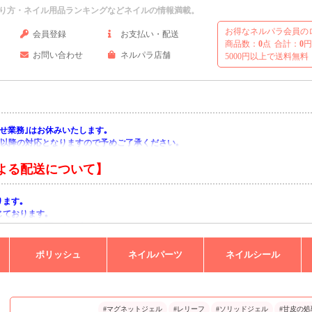
り方・ネイル用品ランキングなどネイルの情報満載。
お得なネルパラ会員の
会員登録
お支払い・配送
商品数：
0
点
合計：
0
円
お問い合わせ
ネルパラ店舗
5000円以上で送料無料
い合わせ業務｣はお休みいたします｡
月)以降の対応となりますので予めご了承ください｡
よる配送について】
ります｡
じております｡
りますようお願い申し上げます｡
ポリッシュ
ネイルパーツ
ネイルシール
#マグネットジェル
#レリーフ
#ソリッドジェル
#甘皮の処