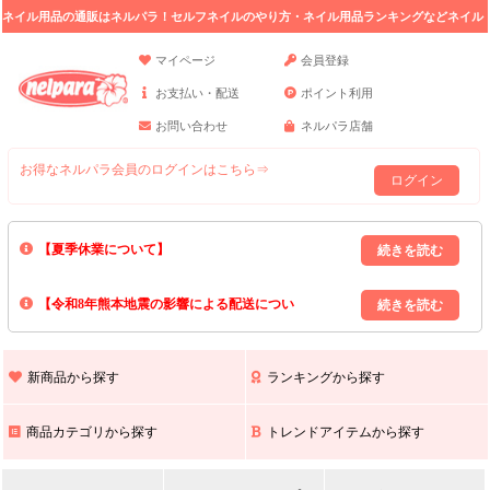
ネイル用品の通販はネルパラ！セルフネイルのやり方・ネイル用品ランキングなどネイル
の情報満載。
マイページ
会員登録
お支払い・配送
ポイント利用
お問い合わせ
ネルパラ店舗
お得なネルパラ会員のログインはこちら⇒
ログイン
【夏季休業について】
8/13(木)～8/16(日)の間｢出荷業務・お問い合わせ業務｣はお休みいたしま
【令和8年熊本地震の影響による配送につい
す｡
上記期間中のご注文・お問い合わせは8/17(月)以降の対応となりますので
て】
現在､ 熊本県へのお荷物の出荷を停止しております｡
予めご了承ください｡
また､ 九州全域でお荷物のお届けに遅延が生じております｡
新商品から探す
ランキングから探す
ご不便をおかけいたしますが､ 何卒ご理解賜りますようお願い申し上げ
ます｡
商品カテゴリから探す
トレンドアイテムから探す