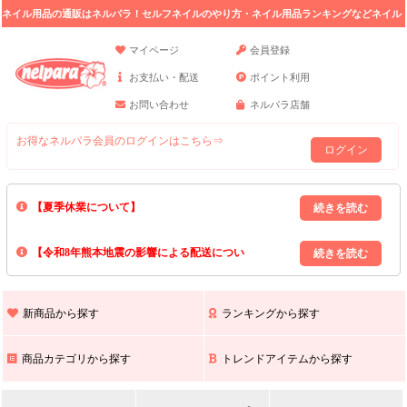
ネイル用品の通販はネルパラ！セルフネイルのやり方・ネイル用品ランキングなどネイル
の情報満載。
マイページ
会員登録
お支払い・配送
ポイント利用
お問い合わせ
ネルパラ店舗
お得なネルパラ会員のログインはこちら⇒
ログイン
【夏季休業について】
8/13(木)～8/16(日)の間｢出荷業務・お問い合わせ業務｣はお休みいたしま
【令和8年熊本地震の影響による配送につい
す｡
上記期間中のご注文・お問い合わせは8/17(月)以降の対応となりますので
て】
現在､ 熊本県へのお荷物の出荷を停止しております｡
予めご了承ください｡
また､ 九州全域でお荷物のお届けに遅延が生じております｡
新商品から探す
ランキングから探す
ご不便をおかけいたしますが､ 何卒ご理解賜りますようお願い申し上げ
ます｡
商品カテゴリから探す
トレンドアイテムから探す