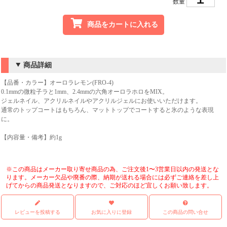
数量
商品をカートに入れる
商品詳細
【品番・カラー】オーロラレモン(FRO-4)
0.1mmの微粒子ラと1mm、2.4mmの六角オーロラホロをMIX。
ジェルネイル、アクリルネイルやアクリルジェルにお使いいただけます。
通常のトップコートはもちろん、マットトップでコートすると氷のような表現
に。
【内容量・備考】約1g
※この商品はメーカー取り寄せ商品の為、ご注文後1〜3営業日以内の発送とな
ります。メーカー欠品や廃番の際、納期が送れる場合には必ずご連絡を差し上
げてからの商品発送となりますので、ご対応のほど宜しくお願い致します。
レビューを投稿する
お気に入りに登録
この商品の問い合せ