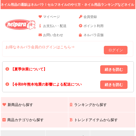
ネイル用品の通販はネルパラ！セルフネイルのやり方・ネイル用品ランキングなどネイル
の情報満載。
マイページ
会員登録
お支払い・配送
ポイント利用
お問い合わせ
ネルパラ店舗
お得なネルパラ会員のログインはこちら⇒
ログイン
【夏季休業について】
8/13(木)～8/16(日)の間｢出荷業務・お問い合わせ業務｣はお休みいたしま
【令和8年熊本地震の影響による配送につい
す｡
上記期間中のご注文・お問い合わせは8/17(月)以降の対応となりますので
て】
現在､ 熊本県へのお荷物の出荷を停止しております｡
予めご了承ください｡
また､ 九州全域でお荷物のお届けに遅延が生じております｡
新商品から探す
ランキングから探す
ご不便をおかけいたしますが､ 何卒ご理解賜りますようお願い申し上げ
ます｡
商品カテゴリから探す
トレンドアイテムから探す