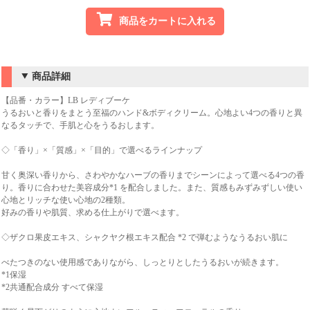
商品をカートに入れる
商品詳細
【品番・カラー】LB レディブーケ
うるおいと香りをまとう至福のハンド&ボディクリーム。心地よい4つの香りと異
なるタッチで、手肌と心をうるおします。
◇「香り」×「質感」×「目的」で選べるラインナップ
甘く奥深い香りから、さわやかなハーブの香りまでシーンによって選べる4つの香
り。香りに合わせた美容成分*1 を配合しました。また、質感もみずみずしい使い
心地とリッチな使い心地の2種類。
好みの香りや肌質、求める仕上がりで選べます。
◇ザクロ果皮エキス、シャクヤク根エキス配合 *2 で弾むようなうるおい肌に
べたつきのない使用感でありながら、しっとりとしたうるおいが続きます。
*1保湿
*2共通配合成分 すべて保湿