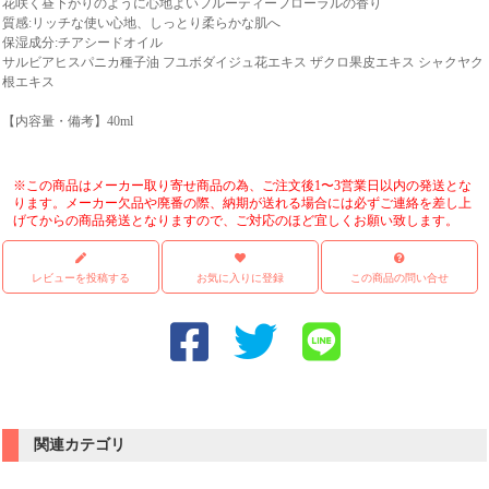
花咲く昼下がりのように心地よいフルーティーフローラルの香り
質感:リッチな使い心地、しっとり柔らかな肌へ
保湿成分:チアシードオイル
サルビアヒスパニカ種子油 フユボダイジュ花エキス ザクロ果皮エキス シャクヤク
根エキス
【内容量・備考】40ml
※この商品はメーカー取り寄せ商品の為、ご注文後1〜3営業日以内の発送とな
ります。メーカー欠品や廃番の際、納期が送れる場合には必ずご連絡を差し上
げてからの商品発送となりますので、ご対応のほど宜しくお願い致します。
レビューを投稿する
お気に入りに登録
この商品の問い合せ
関連カテゴリ