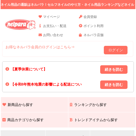
ネイル用品の通販はネルパラ！セルフネイルのやり方・ネイル用品ランキングなどネイル
の情報満載。
マイページ
会員登録
お支払い・配送
ポイント利用
お問い合わせ
ネルパラ店舗
お得なネルパラ会員のログインはこちら⇒
ログイン
【夏季休業について】
8/13(木)～8/16(日)の間｢出荷業務・お問い合わせ業務｣はお休みいたしま
【令和8年熊本地震の影響による配送につい
す｡
上記期間中のご注文・お問い合わせは8/17(月)以降の対応となりますので
て】
現在､ 熊本県へのお荷物の出荷を停止しております｡
予めご了承ください｡
また､ 九州全域でお荷物のお届けに遅延が生じております｡
新商品から探す
ランキングから探す
ご不便をおかけいたしますが､ 何卒ご理解賜りますようお願い申し上げ
ます｡
商品カテゴリから探す
トレンドアイテムから探す