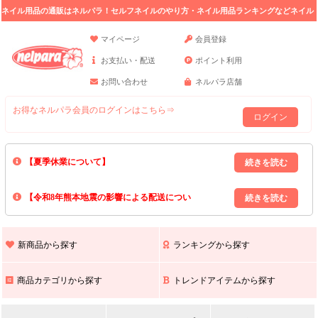
ネイル用品の通販はネルパラ！セルフネイルのやり方・ネイル用品ランキングなどネイル
の情報満載。
マイページ
会員登録
お支払い・配送
ポイント利用
お問い合わせ
ネルパラ店舗
お得なネルパラ会員のログインはこちら⇒
ログイン
【夏季休業について】
8/13(木)～8/16(日)の間｢出荷業務・お問い合わせ業務｣はお休みいたしま
【令和8年熊本地震の影響による配送につい
す｡
上記期間中のご注文・お問い合わせは8/17(月)以降の対応となりますので
て】
現在､ 熊本県へのお荷物の出荷を停止しております｡
予めご了承ください｡
また､ 九州全域でお荷物のお届けに遅延が生じております｡
新商品から探す
ランキングから探す
ご不便をおかけいたしますが､ 何卒ご理解賜りますようお願い申し上げ
ます｡
商品カテゴリから探す
トレンドアイテムから探す