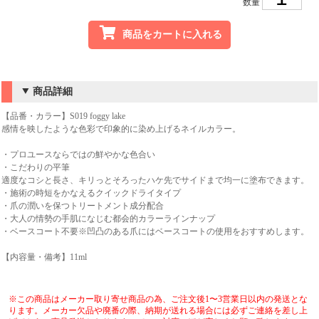
数量
商品をカートに入れる
商品詳細
【品番・カラー】S019 foggy lake
感情を映したような色彩で印象的に染め上げるネイルカラー。
・プロユースならではの鮮やかな色合い
・こだわりの平筆
適度なコシと長さ、キリっとそろったハケ先でサイドまで均一に塗布できます。
・施術の時短をかなえるクイックドライタイプ
・爪の潤いを保つトリートメント成分配合
・大人の情勢の手肌になじむ都会的カラーラインナップ
・ベースコート不要※凹凸のある爪にはベースコートの使用をおすすめします。
【内容量・備考】11ml
※この商品はメーカー取り寄せ商品の為、ご注文後1〜3営業日以内の発送とな
ります。メーカー欠品や廃番の際、納期が送れる場合には必ずご連絡を差し上