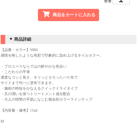
数量
商品をカートに入れる
商品詳細
【品番・カラー】S004
感情を映したような色彩で印象的に染め上げるネイルカラー。
・プロユースならではの鮮やかな色合い
・こだわりの平筆
適度なコシと長さ、キリっとそろったハケ先で
サイドまで均一に塗布できます。
・施術の時短をかなえるクイックドライタイプ
・爪の潤いを保つトリートメント成分配合
・大人の情勢の手肌になじむ都会的カラーラインナップ
【内容量・備考】11ml
M