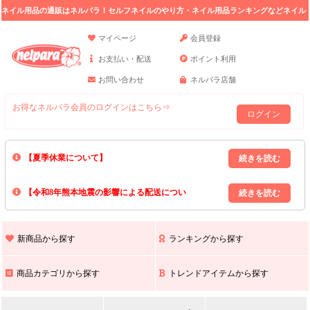
ネイル用品の通販はネルパラ！セルフネイルのやり方・ネイル用品ランキングなどネイル
の情報満載。
マイページ
会員登録
お支払い・配送
ポイント利用
お問い合わせ
ネルパラ店舗
お得なネルパラ会員のログインはこちら⇒
ログイン
【夏季休業について】
8/13(木)～8/16(日)の間｢出荷業務・お問い合わせ業務｣はお休みいたしま
【令和8年熊本地震の影響による配送につい
す｡
上記期間中のご注文・お問い合わせは8/17(月)以降の対応となりますので
て】
現在､ 熊本県へのお荷物の出荷を停止しております｡
予めご了承ください｡
また､ 九州全域でお荷物のお届けに遅延が生じております｡
新商品から探す
ランキングから探す
ご不便をおかけいたしますが､ 何卒ご理解賜りますようお願い申し上げ
ます｡
商品カテゴリから探す
トレンドアイテムから探す