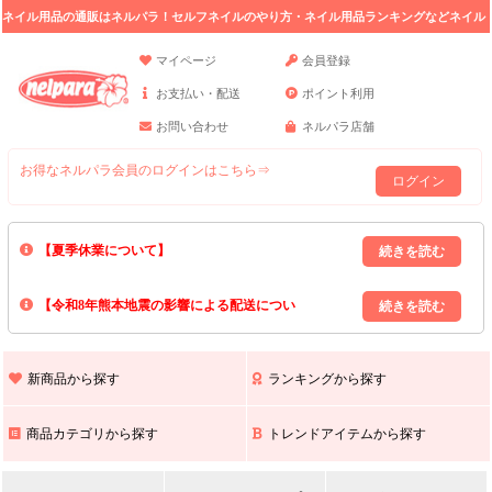
ネイル用品の通販はネルパラ！セルフネイルのやり方・ネイル用品ランキングなどネイル
の情報満載。
マイページ
会員登録
お支払い・配送
ポイント利用
お問い合わせ
ネルパラ店舗
お得なネルパラ会員のログインはこちら⇒
ログイン
【夏季休業について】
8/13(木)～8/16(日)の間｢出荷業務・お問い合わせ業務｣はお休みいたしま
【令和8年熊本地震の影響による配送につい
す｡
上記期間中のご注文・お問い合わせは8/17(月)以降の対応となりますので
て】
現在､ 熊本県へのお荷物の出荷を停止しております｡
予めご了承ください｡
また､ 九州全域でお荷物のお届けに遅延が生じております｡
新商品から探す
ランキングから探す
ご不便をおかけいたしますが､ 何卒ご理解賜りますようお願い申し上げ
ます｡
商品カテゴリから探す
トレンドアイテムから探す