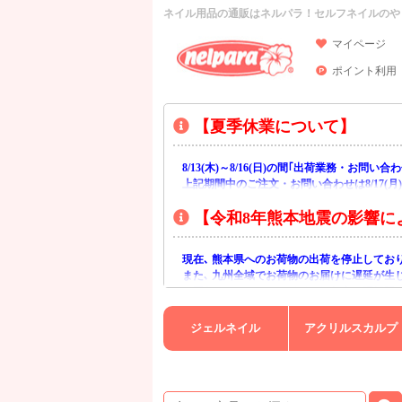
ネイル用品の通販はネルパラ！セルフネイルのや
マイページ
ポイント利用
【夏季休業について】
8/13(木)～8/16(日)の間｢出荷業務・お問
上記期間中のご注文・お問い合わせは8/17(
【令和8年熊本地震の影響に
現在､ 熊本県へのお荷物の出荷を停止してお
また､ 九州全域でお荷物のお届けに遅延が生
ご不便をおかけいたしますが､ 何卒ご理解賜
ジェルネイル
アクリルスカルプ