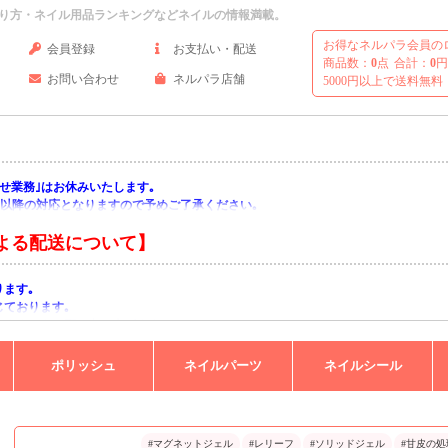
り方・ネイル用品ランキングなどネイルの情報満載。
お得なネルパラ会員の
会員登録
お支払い・配送
商品数：
0
点
合計：
0
円
お問い合わせ
ネルパラ店舗
5000円以上で送料無料
い合わせ業務｣はお休みいたします｡
月)以降の対応となりますので予めご了承ください｡
よる配送について】
ります｡
じております｡
りますようお願い申し上げます｡
ポリッシュ
ネイルパーツ
ネイルシール
#マグネットジェル
#レリーフ
#ソリッドジェル
#甘皮の処