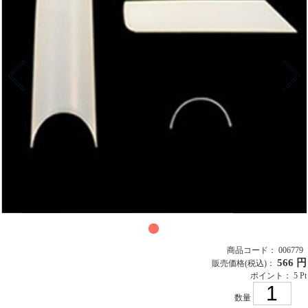
商品コード： 006779
566 円
販売価格
(税込)
：
ポイント： 5 Pt
数量