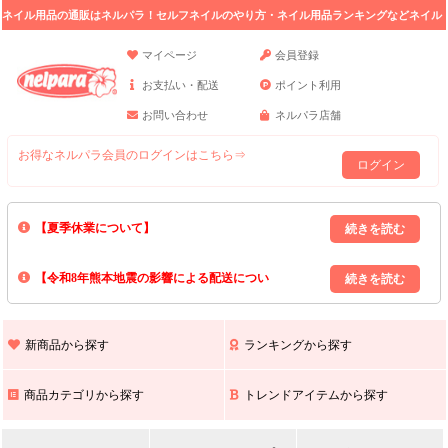
ネイル用品の通販はネルパラ！セルフネイルのやり方・ネイル用品ランキングなどネイル
の情報満載。
マイページ
会員登録
お支払い・配送
ポイント利用
お問い合わせ
ネルパラ店舗
お得なネルパラ会員のログインはこちら⇒
ログイン
【夏季休業について】
8/13(木)～8/16(日)の間｢出荷業務・お問い合わせ業務｣はお休みいたしま
【令和8年熊本地震の影響による配送につい
す｡
上記期間中のご注文・お問い合わせは8/17(月)以降の対応となりますので
て】
現在､ 熊本県へのお荷物の出荷を停止しております｡
予めご了承ください｡
また､ 九州全域でお荷物のお届けに遅延が生じております｡
新商品から探す
ランキングから探す
ご不便をおかけいたしますが､ 何卒ご理解賜りますようお願い申し上げ
ます｡
商品カテゴリから探す
トレンドアイテムから探す