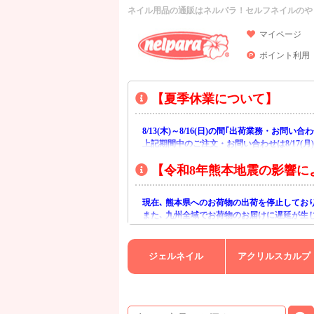
ネイル用品の通販はネルパラ！セルフネイルのや
マイページ
ポイント利用
【夏季休業について】
8/13(木)～8/16(日)の間｢出荷業務・お問
上記期間中のご注文・お問い合わせは8/17(
【令和8年熊本地震の影響に
現在､ 熊本県へのお荷物の出荷を停止してお
また､ 九州全域でお荷物のお届けに遅延が生
ご不便をおかけいたしますが､ 何卒ご理解賜
ジェルネイル
アクリルスカルプ