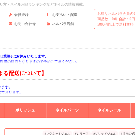
り方・ネイル用品ランキングなどネイルの情報満載。
お得なネルパラ会員の
会員登録
お支払い・配送
商品数：
0
点
合計：
0
円
お問い合わせ
ネルパラ店舗
5000円以上で送料無料
い合わせ業務｣はお休みいたします｡
月)以降の対応となりますので予めご了承ください｡
よる配送について】
ります｡
じております｡
りますようお願い申し上げます｡
ポリッシュ
ネイルパーツ
ネイルシール
#マグネットジェル
#レリーフ
#ソリッドジェル
#甘皮の処