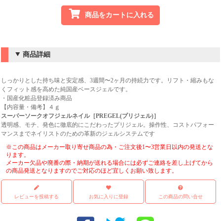
商品をカートに入れる
商品詳細
しっかりとした持ち味と安定感、3週間〜2ヶ月の持続力です。リフト・縮みもな
くフィット感を高めた純国産ベースジェルです。
・国産化粧品登録済み商品
【内容量・備考】４ｇ
スーパーソークオフジェルネイル［PREGEL(プリジェル)］
透明感、モチ、発色に徹底的にこだわったプリジェル。操作性、コストパフォー
マンスまでネイリストのための革新のジェルシステムです
※この商品はメーカー取り寄せ商品の為・ご注文後1〜3営業日以内の発送とな
ります。
メーカー欠品や廃番の際・納期が送れる場合には必ずご連絡を差し上げてから
の商品発送となりますのでご対応のほど宜しくお願い致します。
レビューを投稿する
お気に入りに登録
この商品の問い合せ