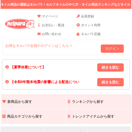
ネイル用品の通販はネルパラ！セルフネイルのやり方・ネイル用品ランキングなどネイル
の情報満載。
マイページ
会員登録
お支払い・配送
ポイント利用
お問い合わせ
ネルパラ店舗
お得なネルパラ会員のログインはこちら⇒
ログイン
【夏季休業について】
8/13(木)～8/16(日)の間｢出荷業務・お問い合わせ業務｣はお休みいたしま
【令和8年熊本地震の影響による配送につい
す｡
上記期間中のご注文・お問い合わせは8/17(月)以降の対応となりますので
て】
現在､ 熊本県へのお荷物の出荷を停止しております｡
予めご了承ください｡
また､ 九州全域でお荷物のお届けに遅延が生じております｡
新商品から探す
ランキングから探す
ご不便をおかけいたしますが､ 何卒ご理解賜りますようお願い申し上げ
ます｡
商品カテゴリから探す
トレンドアイテムから探す