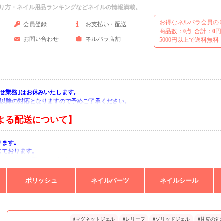
り方・ネイル用品ランキングなどネイルの情報満載。
お得なネルパラ会員の
会員登録
お支払い・配送
商品数：
0
点
合計：
0
円
お問い合わせ
ネルパラ店舗
5000円以上で送料無料
い合わせ業務｣はお休みいたします｡
月)以降の対応となりますので予めご了承ください｡
よる配送について】
ります｡
じております｡
りますようお願い申し上げます｡
ポリッシュ
ネイルパーツ
ネイルシール
#マグネットジェル
#レリーフ
#ソリッドジェル
#甘皮の処