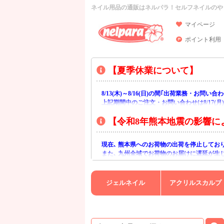
ネイル用品の通販はネルパラ！セルフネイルのや
マイページ
ポイント利用
【夏季休業について】
8/13(木)～8/16(日)の間｢出荷業務・お問
上記期間中のご注文・お問い合わせは8/17(
【令和8年熊本地震の影響に
現在､ 熊本県へのお荷物の出荷を停止してお
また､ 九州全域でお荷物のお届けに遅延が生
ご不便をおかけいたしますが､ 何卒ご理解賜
ジェルネイル
アクリルスカルプ