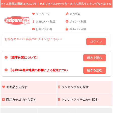
ネイル用品の通販はネルパラ！セルフネイルのやり方・ネイル用品ランキングなどネイル
の情報満載。
マイページ
会員登録
お支払い・配送
ポイント利用
お問い合わせ
ネルパラ店舗
お得なネルパラ会員のログインはこちら⇒
ログイン
【夏季休業について】
8/13(木)～8/16(日)の間｢出荷業務・お問い合わせ業務｣はお休みいたしま
【令和8年熊本地震の影響による配送につい
す｡
上記期間中のご注文・お問い合わせは8/17(月)以降の対応となりますので
て】
現在､ 熊本県へのお荷物の出荷を停止しております｡
予めご了承ください｡
また､ 九州全域でお荷物のお届けに遅延が生じております｡
新商品から探す
ランキングから探す
ご不便をおかけいたしますが､ 何卒ご理解賜りますようお願い申し上げ
ます｡
商品カテゴリから探す
トレンドアイテムから探す