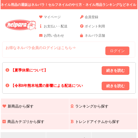
ネイル用品の通販はネルパラ！セルフネイルのやり方・ネイル用品ランキングなどネイル
の情報満載。
マイページ
会員登録
お支払い・配送
ポイント利用
お問い合わせ
ネルパラ店舗
お得なネルパラ会員のログインはこちら⇒
ログイン
【夏季休業について】
8/13(木)～8/16(日)の間｢出荷業務・お問い合わせ業務｣はお休みいたしま
【令和8年熊本地震の影響による配送につい
す｡
上記期間中のご注文・お問い合わせは8/17(月)以降の対応となりますので
て】
現在､ 熊本県へのお荷物の出荷を停止しております｡
予めご了承ください｡
また､ 九州全域でお荷物のお届けに遅延が生じております｡
新商品から探す
ランキングから探す
ご不便をおかけいたしますが､ 何卒ご理解賜りますようお願い申し上げ
ます｡
商品カテゴリから探す
トレンドアイテムから探す