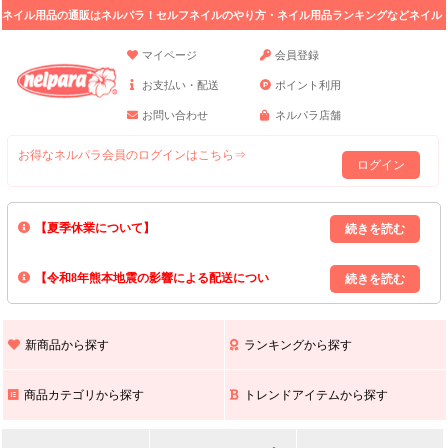
ネイル用品の通販はネルパラ！セルフネイルのやり方・ネイル用品ランキングなどネイル
の情報満載。
マイページ
会員登録
お支払い・配送
ポイント利用
お問い合わせ
ネルパラ店舗
お得なネルパラ会員のログインはこちら⇒
ログイン
【夏季休業について】
8/13(木)～8/16(日)の間｢出荷業務・お問い合わせ業務｣はお休みいたしま
【令和8年熊本地震の影響による配送につい
す｡
上記期間中のご注文・お問い合わせは8/17(月)以降の対応となりますので
て】
現在､ 熊本県へのお荷物の出荷を停止しております｡
予めご了承ください｡
また､ 九州全域でお荷物のお届けに遅延が生じております｡
新商品から探す
ランキングから探す
ご不便をおかけいたしますが､ 何卒ご理解賜りますようお願い申し上げ
ます｡
商品カテゴリから探す
トレンドアイテムから探す