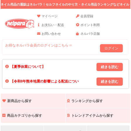
ネイル用品の通販はネルパラ！セルフネイルのやり方・ネイル用品ランキングなどネイル
の情報満載。
マイページ
会員登録
お支払い・配送
ポイント利用
お問い合わせ
ネルパラ店舗
お得なネルパラ会員のログインはこちら⇒
ログイン
【夏季休業について】
8/13(木)～8/16(日)の間｢出荷業務・お問い合わせ業務｣はお休みいたしま
【令和8年熊本地震の影響による配送につい
す｡
上記期間中のご注文・お問い合わせは8/17(月)以降の対応となりますので
て】
現在､ 熊本県へのお荷物の出荷を停止しております｡
予めご了承ください｡
また､ 九州全域でお荷物のお届けに遅延が生じております｡
新商品から探す
ランキングから探す
ご不便をおかけいたしますが､ 何卒ご理解賜りますようお願い申し上げ
ます｡
商品カテゴリから探す
トレンドアイテムから探す