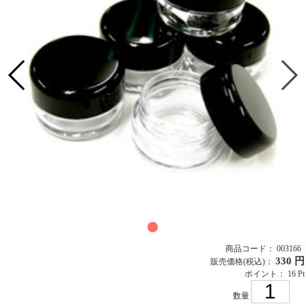
商品コード： 003166
330 円
販売価格
(税込)
：
ポイント： 16 Pt
数量