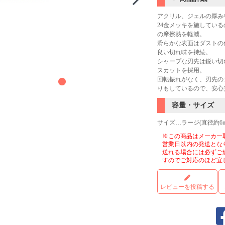
アクリル、ジェルの厚み
24金メッキを施してい
の摩擦熱を軽減。
滑らかな表面はダストの
良い切れ味を持続。
シャープな刃先は鋭い切
スカットを採用。
回転振れがなく、刃先の
りもしているので、安心
容量・サイズ
サイズ…ラージ(直径約6
※この商品はメーカー
営業日以内の発送とな
送れる場合には必ずご
すのでご対応のほど宜
レビューを投稿する