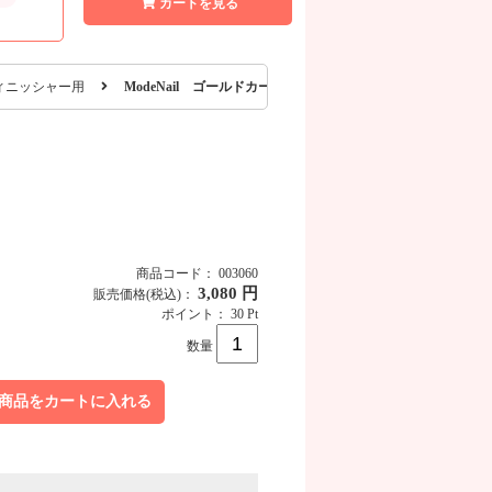
カートを見る
ィニッシャー用
ModeNail ゴールドカーバイト RM ラージ ミディアム
商品コード： 003060
3,080 円
販売価格
(税込)
：
ポイント： 30 Pt
数量
商品をカートに入れる