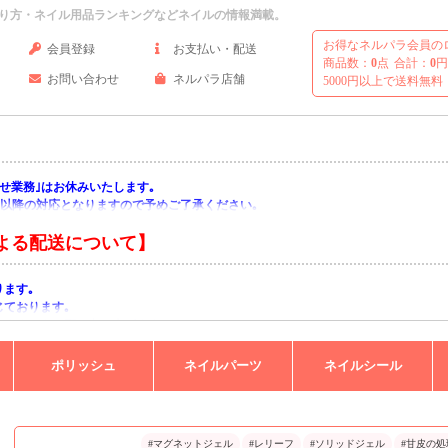
り方・ネイル用品ランキングなどネイルの情報満載。
お得なネルパラ会員の
会員登録
お支払い・配送
商品数：
0
点
合計：
0
円
お問い合わせ
ネルパラ店舗
5000円以上で送料無料
い合わせ業務｣はお休みいたします｡
月)以降の対応となりますので予めご了承ください｡
よる配送について】
ります｡
じております｡
りますようお願い申し上げます｡
ポリッシュ
ネイルパーツ
ネイルシール
#マグネットジェル
#レリーフ
#ソリッドジェル
#甘皮の処