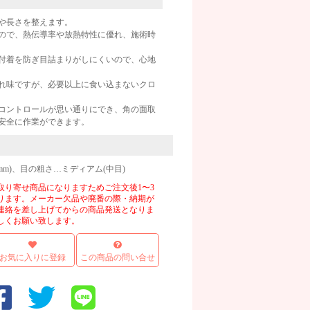
や長さを整えます。
るので、熱伝導率や放熱特性に優れ、施術時
付着を防ぎ目詰まりがしにくいので、心地
れ味ですが、必要以上に食い込まないクロ
コントロールが思い通りにでき、角の面取
安全に作業ができます。
mm)、目の粗さ…ミディアム(中目)
取り寄せ商品になりますためご注文後1〜3
ります。メーカー欠品や廃番の際・納期が
連絡を差し上げてからの商品発送となりま
しくお願い致します。
お気に入りに登録
この商品の問い合せ