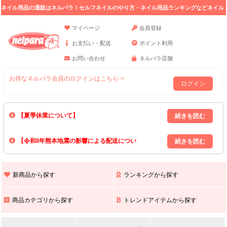
ネイル用品の通販はネルパラ！セルフネイルのやり方・ネイル用品ランキングなどネイル
の情報満載。
マイページ
会員登録
お支払い・配送
ポイント利用
お問い合わせ
ネルパラ店舗
お得なネルパラ会員のログインはこちら⇒
ログイン
【夏季休業について】
8/13(木)～8/16(日)の間｢出荷業務・お問い合わせ業務｣はお休みいたしま
【令和8年熊本地震の影響による配送につい
す｡
上記期間中のご注文・お問い合わせは8/17(月)以降の対応となりますので
て】
現在､ 熊本県へのお荷物の出荷を停止しております｡
予めご了承ください｡
また､ 九州全域でお荷物のお届けに遅延が生じております｡
新商品から探す
ランキングから探す
ご不便をおかけいたしますが､ 何卒ご理解賜りますようお願い申し上げ
ます｡
商品カテゴリから探す
トレンドアイテムから探す